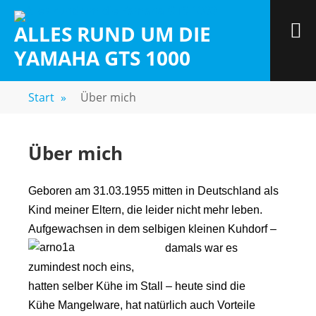
Zum
Inhalt
M
ALLES RUND UM DIE
springen
YAMAHA GTS 1000
Start
»
Über mich
Über mich
Geboren am 31.03.1955 mitten in Deutschland als
Kind meiner Eltern, die leider nicht mehr leben.
Aufgewachsen in dem selbigen kleinen Kuhdorf –
damals war es
zumindest noch eins,
hatten selber Kühe im Stall – heute sind die
Kühe Mangelware, hat natürlich auch Vorteile