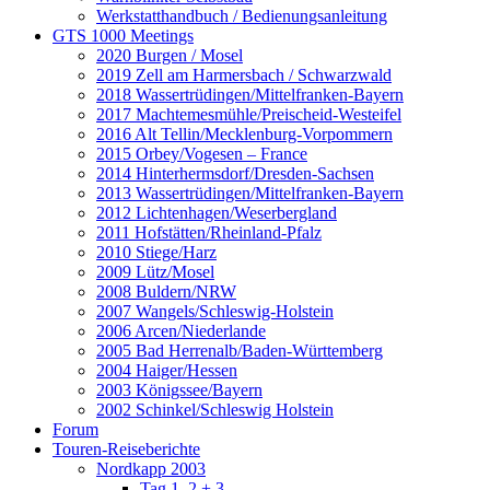
Werkstatthandbuch / Bedienungsanleitung
GTS 1000 Meetings
2020 Burgen / Mosel
2019 Zell am Harmersbach / Schwarzwald
2018 Wassertrüdingen/Mittelfranken-Bayern
2017 Machtemesmühle/Preischeid-Westeifel
2016 Alt Tellin/Mecklenburg-Vorpommern
2015 Orbey/Vogesen – France
2014 Hinterhermsdorf/Dresden-Sachsen
2013 Wassertrüdingen/Mittelfranken-Bayern
2012 Lichtenhagen/Weserbergland
2011 Hofstätten/Rheinland-Pfalz
2010 Stiege/Harz
2009 Lütz/Mosel
2008 Buldern/NRW
2007 Wangels/Schleswig-Holstein
2006 Arcen/Niederlande
2005 Bad Herrenalb/Baden-Württemberg
2004 Haiger/Hessen
2003 Königssee/Bayern
2002 Schinkel/Schleswig Holstein
Forum
Touren-Reiseberichte
Nordkapp 2003
Tag 1, 2 + 3