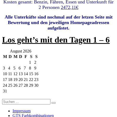
Kosten gesamt: Benzin, Fähren, Essen und Unterkunft für
2 Personen
2472,11€
Alle Unterküfte sind nochmal auf der letzen Seite mit
Bewertung und den jeweiligen Homepageadressen
aufgelistet.
Los geht’s mit den Tagen 1 – 6
August 2026
M
D
M
D
F
S
S
1
2
3
4
5
6
7
8
9
10
11
12
13
14
15
16
17
18
19
20
21
22
23
24
25
26
27
28
29
30
31
Suchen
Suchen
nach:
Impressum
GTS Farbkombinationen