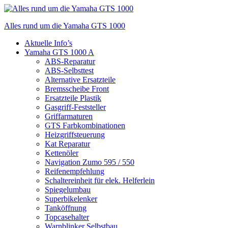
Zum
Inhalt
Alles rund um die Yamaha GTS 1000
springen
Menü
Aktuelle Info’s
Yamaha GTS 1000 A
ABS-Reparatur
ABS-Selbsttest
Alternative Ersatzteile
Bremsscheibe Front
Ersatzteile Plastik
Gasgriff-Feststeller
Griffarmaturen
GTS Farbkombinationen
Heizgriffsteuerung
Kat Reparatur
Kettenöler
Navigation Zumo 595 / 550
Reifenempfehlung
Schaltereinheit für elek. Helferlein
Spiegelumbau
Superbikelenker
Tanköffnung
Topcasehalter
Warnblinker Selbstbau