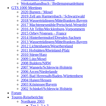
Werkstatthandbuch / Bedienungsanleitung
GTS 1000 Meetings
2020 Burgen / Mosel
2019 Zell am Harmersbach / Schwarzwald
2018 Wassertrüdingen/Mittelfranken-Bayern
2017 Machtemesmühle/Preischeid-Westeifel
2016 Alt Tellin/Mecklenburg-Vorpommern
2015 Orbey/Vogesen – France
2014 Hinterhermsdorf/Dresden-Sachsen
2013 Wassertrüdingen/Mittelfranken-Bayern
2012 Lichtenhagen/Weserbergland
2011 Hofstätten/Rheinland-Pfalz
2010 Stiege/Harz
2009 Lütz/Mosel
2008 Buldern/NRW
2007 Wangels/Schleswig-Holstein
2006 Arcen/Niederlande
2005 Bad Herrenalb/Baden-Württemberg
2004 Haiger/Hessen
2003 Königssee/Bayern
2002 Schinkel/Schleswig Holstein
Forum
Touren-Reiseberichte
Nordkapp 2003
Tag 1, 2 + 3