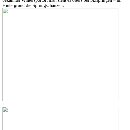
bekannter Wintersportort man sieht es öfters bei Skispringen – im
Hintergrund die Sprungschanzen.