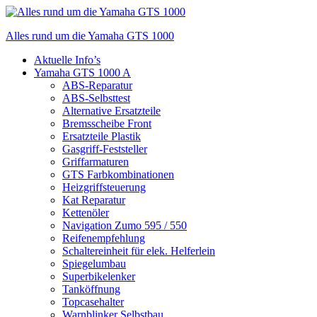
Zum
Inhalt
Alles rund um die Yamaha GTS 1000
springen
Menü
Aktuelle Info’s
Yamaha GTS 1000 A
ABS-Reparatur
ABS-Selbsttest
Alternative Ersatzteile
Bremsscheibe Front
Ersatzteile Plastik
Gasgriff-Feststeller
Griffarmaturen
GTS Farbkombinationen
Heizgriffsteuerung
Kat Reparatur
Kettenöler
Navigation Zumo 595 / 550
Reifenempfehlung
Schaltereinheit für elek. Helferlein
Spiegelumbau
Superbikelenker
Tanköffnung
Topcasehalter
Warnblinker Selbstbau