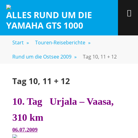
Zum
Inhalt
M
ALLES RUND UM DIE
springen
YAMAHA GTS 1000
Start
»
Touren-Reiseberichte
»
Rund um die Ostsee 2009
»
Tag 10, 11 + 12
Tag 10, 11 + 12
10. Tag Urjala – Vaasa,
310 km
06.07.2009