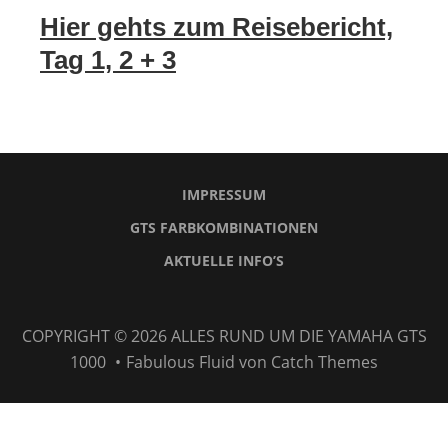
Hier gehts zum Reisebericht,
Tag 1, 2 + 3
IMPRESSUM
GTS FARBKOMBINATIONEN
AKTUELLE INFO’S
Impressum
GTS
Aktuelle
Farbkombinationen
Info’s
COPYRIGHT © 2026
ALLES RUND UM DIE YAMAHA GTS
1000
•
Fabulous Fluid von
Catch Themes