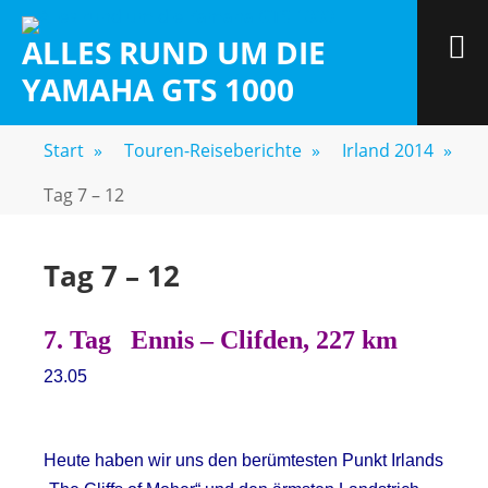
Zum
Inhalt
M
ALLES RUND UM DIE
springen
YAMAHA GTS 1000
Start
»
Touren-Reiseberichte
»
Irland 2014
»
Tag 7 – 12
Tag 7 – 12
7. Tag
Ennis – Clifden, 227 km
23.05
Heute haben wir uns den berümtesten Punkt Irlands